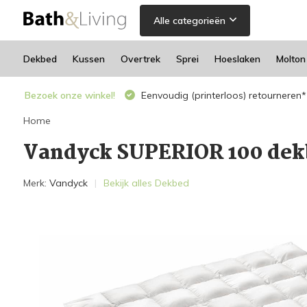
Alle categorieën
Dekbed
Kussen
Overtrek
Sprei
Hoeslaken
Molton
Bezoek onze winkel!
Eenvoudig (printerloos) retourneren*
Home
Vandyck SUPERIOR 100 dekb
Merk:
Vandyck
Bekijk alles Dekbed