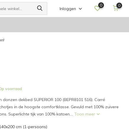
0
0
Inloggen
en!
p voorraad
n donzen dekbed SUPERIOR 100 (BEPR8101 516). Carré
hotjes in de hoogste comfortklasse. Gevuld met 100% zuivere
. Superlichte tijk van 100% katoen....
Toon meer
140x200 cm (1-persoons)