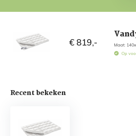
Vandy
€ 819,-
Maat: 140x
Op voo
Recent bekeken