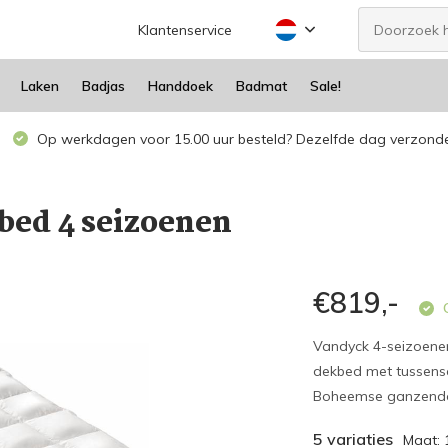
Klantenservice
Laken
Badjas
Handdoek
Badmat
Sale!
Op werkdagen voor 15.00 uur besteld? Dezelfde dag verzond
ed 4 seizoenen
€819,-
O
Vandyck 4-seizoene
dekbed met tussensc
Boheemse ganzendons
5 variaties
Maat: 