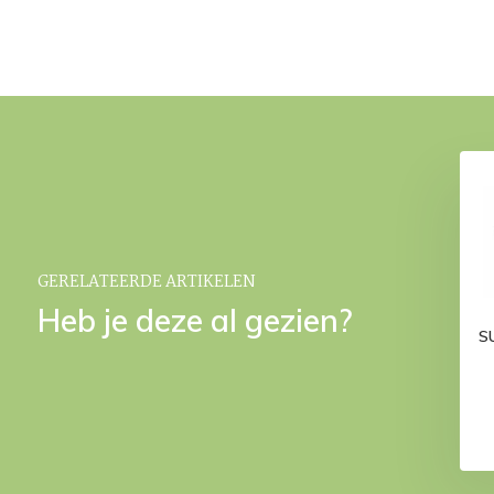
NT 95 dekbed (dons
ASTRO 90 dekbed (dons)
450)
€ 359,-
€ 319,-
GERELATEERDE ARTIKELEN
Heb je deze al gezien?
S