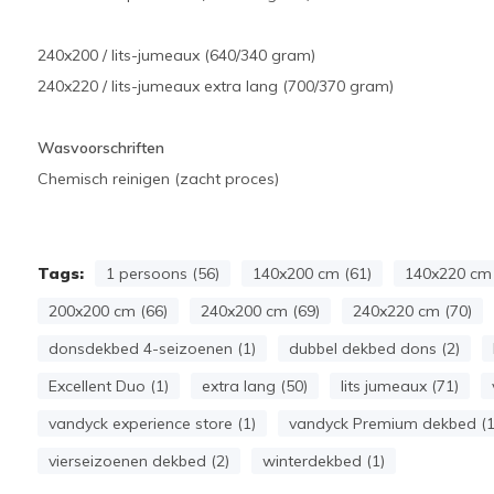
240x200 / lits-jumeaux (640/340 gram)
240x220 / lits-jumeaux extra lang (700/370 gram)
Wasvoorschriften
Chemisch reinigen (zacht proces)
Tags:
1 persoons (56)
140x200 cm (61)
140x220 cm 
200x200 cm (66)
240x200 cm (69)
240x220 cm (70)
donsdekbed 4-seizoenen (1)
dubbel dekbed dons (2)
Excellent Duo (1)
extra lang (50)
lits jumeaux (71)
vandyck experience store (1)
vandyck Premium dekbed (1
vierseizoenen dekbed (2)
winterdekbed (1)