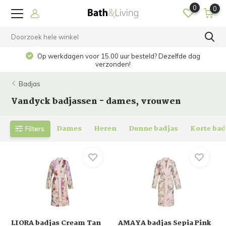
0
0
Op werkdagen voor 15.00 uur besteld? Dezelfde dag
verzonden!
Badjas
Vandyck badjassen - dames, vrouwen
Dames
Heren
Dunne badjas
Korte bad
Filters
LIORA badjas Cream Tan
AMAYA badjas Sepia Pink