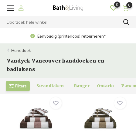
0
0
Eenvoudig (printerloos) retourneren*
Handdoek
Vandyck Vancouver handdoeken en
badlakens
Strandlaken
Ranger
Ontario
Vanco
Filters