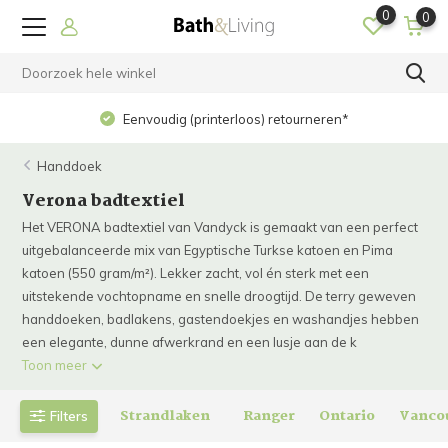
0
0
Eenvoudig (printerloos) retourneren*
Handdoek
Verona badtextiel
Het VERONA badtextiel van Vandyck is gemaakt van een perfect
uitgebalanceerde mix van Egyptische Turkse katoen en Pima
katoen (550 gram/m²). Lekker zacht, vol én sterk met een
uitstekende vochtopname en snelle droogtijd. De terry geweven
handdoeken, badlakens, gastendoekjes en washandjes hebben
een elegante, dunne afwerkrand en een lusje aan de k
Toon meer
Strandlaken
Ranger
Ontario
Vanco
Filters