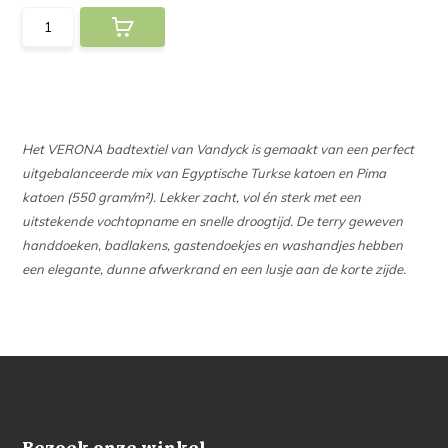
Het VERONA badtextiel van Vandyck is gemaakt van een perfect
uitgebalanceerde mix van Egyptische Turkse katoen en Pima
katoen (550 gram/m²). Lekker zacht, vol én sterk met een
uitstekende vochtopname en snelle droogtijd. De terry geweven
handdoeken, badlakens, gastendoekjes en washandjes hebben
een elegante, dunne afwerkrand en een lusje aan de korte zijde.