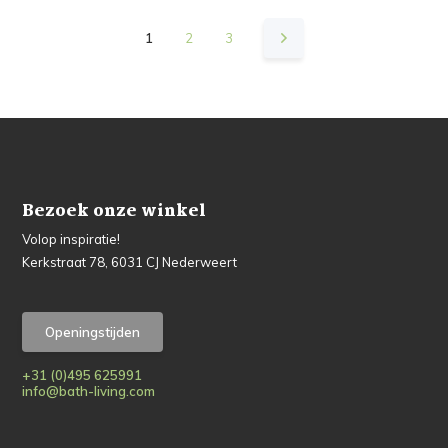
1
2
3
Bezoek onze winkel
Volop inspiratie!
Kerkstraat 78, 6031 CJ Nederweert
Openingstijden
+31 (0)495 625991
info@bath-living.com