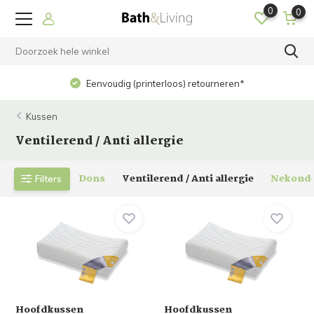
0
0
Eenvoudig (printerloos) retourneren*
Kussen
Ventilerend / Anti allergie
Dons
Ventilerend / Anti allergie
Nekonde
Filters
Hoofdkussen
Hoofdkussen