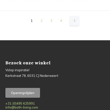
1
2
3
4
Bezoek onze winkel
Volop inspiratie!
Kerkstraat 78, 6031 CJ Nederweert
Openingstijden
+31 (0)495 625991
info@bath-living.com