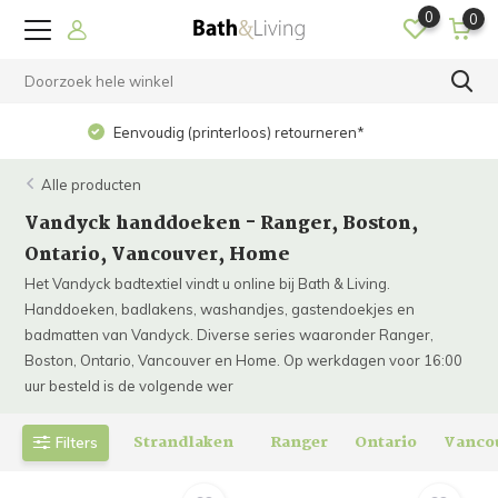
0
0
Op werkdagen voor 15.00 uur besteld? Dezelfde dag
verzonden!
Alle producten
Vandyck handdoeken - Ranger, Boston,
Ontario, Vancouver, Home
Het Vandyck badtextiel vindt u online bij Bath & Living.
Handdoeken, badlakens, washandjes, gastendoekjes en
badmatten van Vandyck. Diverse series waaronder Ranger,
Boston, Ontario, Vancouver en Home. Op werkdagen voor 16:00
uur besteld is de volgende wer
Strandlaken
Ranger
Ontario
Vanco
Filters