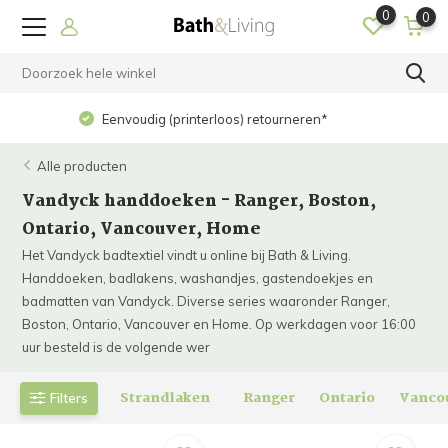
0
0
Op werkdagen voor 15.00 uur besteld? Dezelfde dag
verzonden!
Alle producten
Vandyck handdoeken - Ranger, Boston,
Ontario, Vancouver, Home
Het Vandyck badtextiel vindt u online bij Bath & Living.
Handdoeken, badlakens, washandjes, gastendoekjes en
badmatten van Vandyck. Diverse series waaronder Ranger,
Boston, Ontario, Vancouver en Home. Op werkdagen voor 16:00
uur besteld is de volgende wer
Strandlaken
Ranger
Ontario
Vanco
Filters