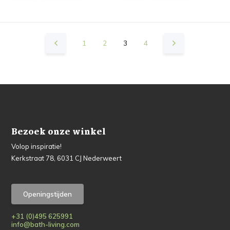
1
2
3
4
Bezoek onze winkel
Volop inspiratie!
Kerkstraat 78, 6031 CJ Nederweert
Openingstijden
+31 (0)495 625991
info@bath-living.com