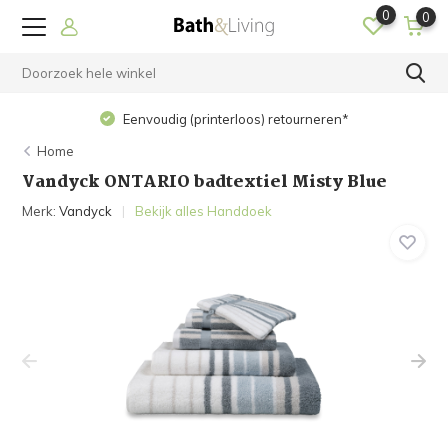
0
0
Op 
Eenvoudig (printerloos) retourneren*
Home
Vandyck ONTARIO badtextiel Misty Blue
Merk:
Vandyck
Bekijk alles Handdoek