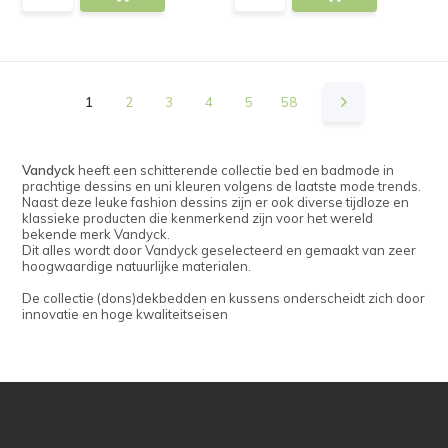
1
2
3
4
5
58
Vandyck
heeft een schitterende collectie bed en badmode in
prachtige dessins en uni kleuren volgens de laatste mode trends.
Naast deze leuke fashion dessins zijn er ook diverse tijdloze en
klassieke producten die kenmerkend zijn voor het wereld
bekende merk Vandyck.
Dit alles wordt door Vandyck geselecteerd en gemaakt van zeer
hoogwaardige natuurlijke materialen.
De collectie (dons)dekbedden en
kussens onderscheidt zich door
innovatie en hoge kwaliteitseisen