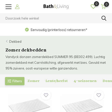
0
0
Eenvoudig (printerloos) retourneren*
Dekbed
Zomer dekbedden
Vandyck donzen zomerdekbed SUMMER 95 (BE002 499). Luchtig
zomerdekbed met Carréstitching, afgewerkt met bies. Gevuld met
95% zuivere, oost-europese witte ganzendons.
Zomer
Lente/herfst
4-seizoenen
Don
Filters