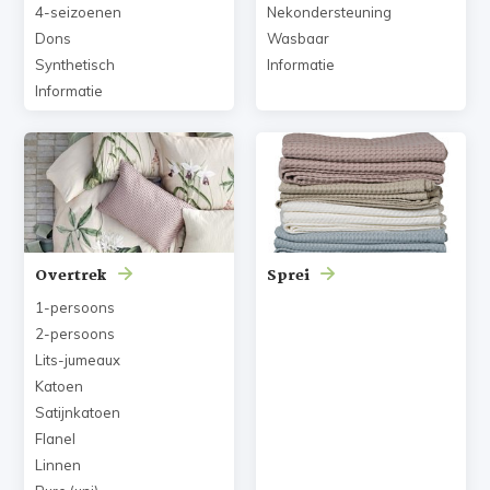
4-seizoenen
Nekondersteuning
Dons
Wasbaar
Synthetisch
Informatie
Informatie
Overtrek
Sprei
1-persoons
2-persoons
Lits-jumeaux
Katoen
Satijnkatoen
Flanel
Linnen