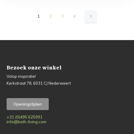
1
2
3
4
Bezoek onze winkel
Volop inspiratie!
Kerkstraat 78, 6031 CJ Nederweert
Openingstijden
+31 (0)495 625991
info@bath-living.com