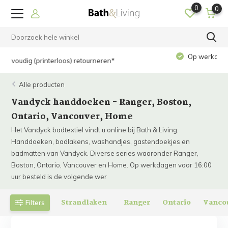
0
0
Op werkdagen voor 15.00 uur besteld? Dezelfde dag
verzonden!
Alle producten
Vandyck handdoeken - Ranger, Boston,
Ontario, Vancouver, Home
Het Vandyck badtextiel vindt u online bij Bath & Living.
Handdoeken, badlakens, washandjes, gastendoekjes en
badmatten van Vandyck. Diverse series waaronder Ranger,
Boston, Ontario, Vancouver en Home. Op werkdagen voor 16:00
uur besteld is de volgende wer
Strandlaken
Ranger
Ontario
Vanco
Filters