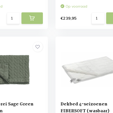
ad
Op voorraad
€239,95
rei Sage Green
Dekbed 4-seizoenen
cm
FIBERSOFT (wasbaar)