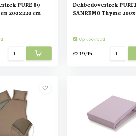
rtrek PURE 89
Dekbedovertrek PURI
en 200x220 cm
SANREMO Thyme 200x
cm
ad
Op voorraad
€219,95