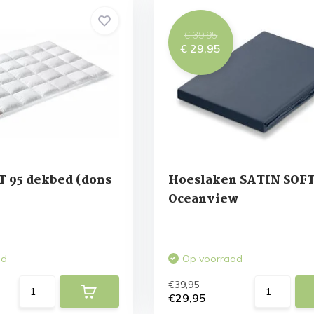
€ 39,95
€ 29,95
 95 dekbed (dons
Hoeslaken SATIN SOF
Oceanview
ad
Op voorraad
€39,95
€29,95