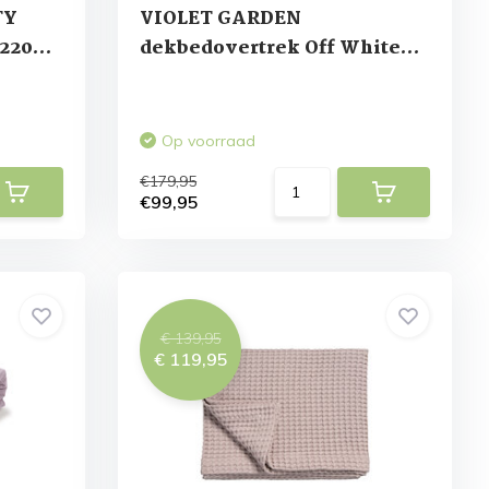
TY
VIOLET GARDEN
220
dekbedovertrek Off White
240x220 cm
Op voorraad
€179,95
€99,95
€ 139,95
€ 119,95