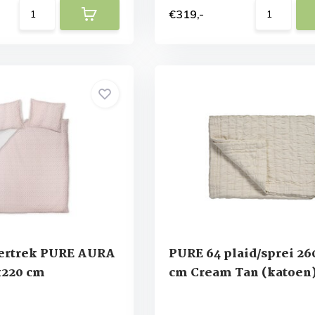
€319,-
ertrek PURE AURA
PURE 64 plaid/sprei 2
x220 cm
cm Cream Tan (katoen