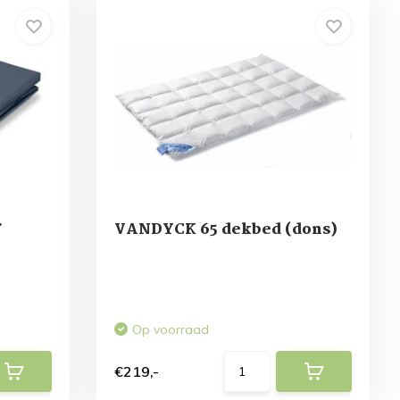
T
VANDYCK 65 dekbed (dons)
Op voorraad
€219,-