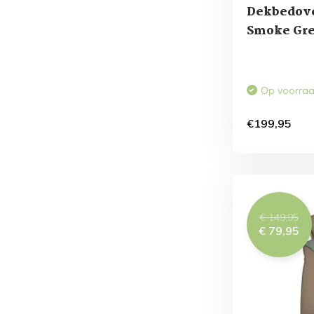
Dekbedove
Smoke Gre
Op voorra
€199,95
€ 149,95
€ 79,95