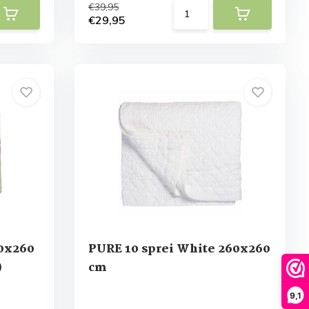
€39,95
€29,95
60x260
PURE 10 sprei White 260x260
)
cm
9,1