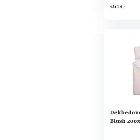
€519,-
Dekbedov
Blush 200