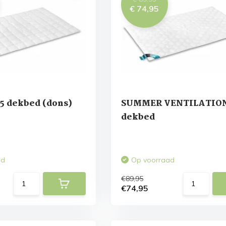
€ 74,95
 dekbed (dons)
SUMMER VENTILATIO
dekbed
ad
Op voorraad
€89,95
€74,95