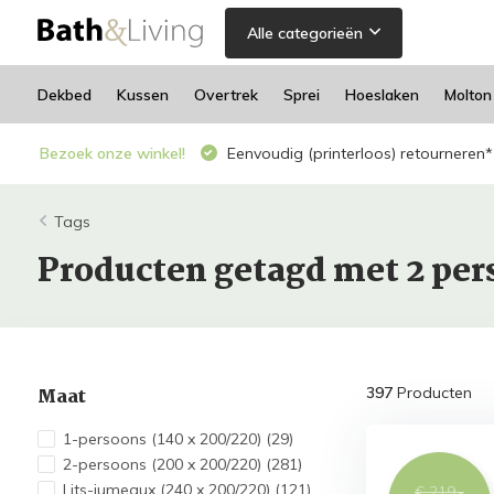
Alle categorieën
Dekbed
Kussen
Overtrek
Sprei
Hoeslaken
Molton
Bezoek onze winkel!
Eenvoudig (printerloos) retourneren*
Tags
Producten getagd met 2 per
Maat
397
Producten
1-persoons (140 x 200/220)
(29)
2-persoons (200 x 200/220)
(281)
Lits-jumeaux (240 x 200/220)
(121)
€ 219,-