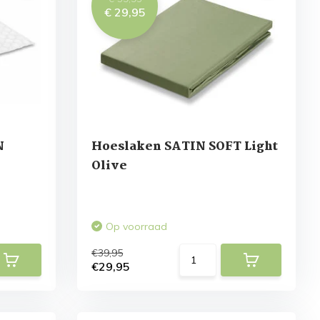
€ 29,95
N
Hoeslaken SATIN SOFT Light
Olive
Op voorraad
€39,95
€29,95