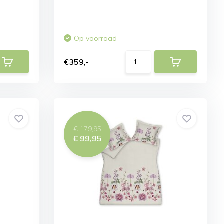
Op voorraad
€359,-
€ 179,95
€ 99,95