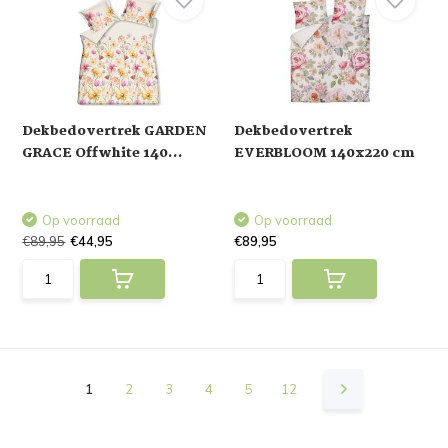
Dekbedovertrek GARDEN
Dekbedovertrek
GRACE Offwhite 140...
EVERBLOOM 140x220 cm
Op voorraad
Op voorraad
€89,95
€44,95
€89,95
1
2
3
4
5
12