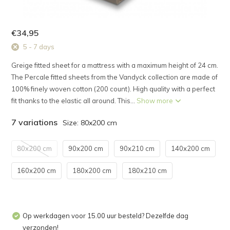
€34,95
5 - 7 days
Greige fitted sheet for a mattress with a maximum height of 24 cm.
The Percale fitted sheets from the Vandyck collection are made of
100% finely woven cotton (200 count). High quality with a perfect
fit thanks to the elastic all around. This...
Show more
7 variations
Size: 80x200 cm
80x200 cm
90x200 cm
90x210 cm
140x200 cm
160x200 cm
180x200 cm
180x210 cm
Op werkdagen voor 15.00 uur besteld? Dezelfde dag
verzonden!