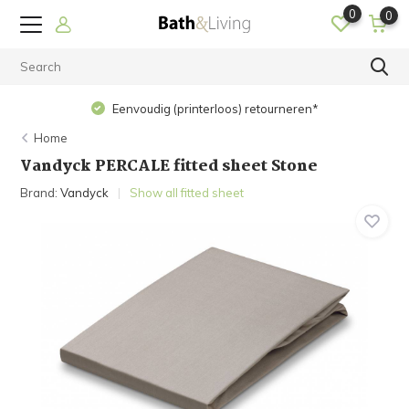
0
0
Eenvoudig (printerloos) retourneren*
Home
Vandyck PERCALE fitted sheet Stone
Brand:
Vandyck
Show all fitted sheet