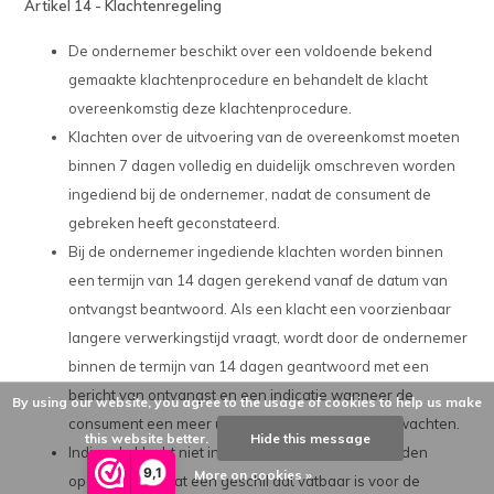
Artikel 14 - Klachtenregeling
De ondernemer beschikt over een voldoende bekend
gemaakte klachtenprocedure en behandelt de klacht
overeenkomstig deze klachtenprocedure.
Klachten over de uitvoering van de overeenkomst moeten
binnen 7 dagen volledig en duidelijk omschreven worden
ingediend bij de ondernemer, nadat de consument de
gebreken heeft geconstateerd.
Bij de ondernemer ingediende klachten worden binnen
een termijn van 14 dagen gerekend vanaf de datum van
ontvangst beantwoord. Als een klacht een voorzienbaar
langere verwerkingstijd vraagt, wordt door de ondernemer
binnen de termijn van 14 dagen geantwoord met een
bericht van ontvangst en een indicatie wanneer de
By using our website, you agree to the usage of cookies to help us make
consument een meer uitvoerig antwoord kan verwachten.
this website better.
Hide this message
Indien de klacht niet in onderling overleg kan worden
9,1
More on cookies »
opgelost ontstaat een geschil dat vatbaar is voor de