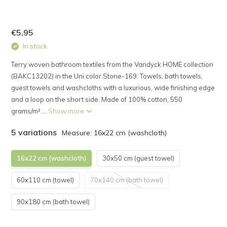
€5,95
In stock
Terry woven bathroom textiles from the Vandyck HOME collection
(BAKC13202) in the Uni color Stone-169. Towels, bath towels,
guest towels and washcloths with a luxurious, wide finishing edge
and a loop on the short side. Made of 100% cotton, 550
grams/m²....
Show more
5 variations
Measure: 16x22 cm (washcloth)
16x22 cm (washcloth)
30x50 cm (guest towel)
60x110 cm (towel)
70x140 cm (bath towel)
90x180 cm (bath towel)