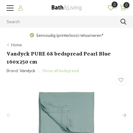
0
0
Eenvoudig (printerloos) retourneren*
Home
Vandyck PURE 68 bedspread Pearl Blue
160x250 cm
Brand:
Vandyck
Show all bedspread