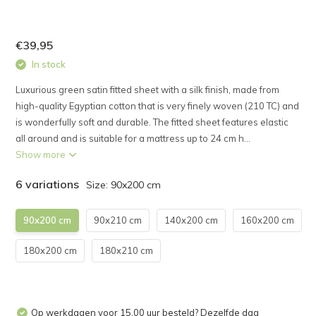
€39,95
In stock
Luxurious green satin fitted sheet with a silk finish, made from
high-quality Egyptian cotton that is very finely woven (210 TC) and
is wonderfully soft and durable. The fitted sheet features elastic
all around and is suitable for a mattress up to 24 cm h...
Show more
6 variations
Size: 90x200 cm
90x200 cm
90x210 cm
140x200 cm
160x200 cm
180x200 cm
180x210 cm
Op werkdagen voor 15.00 uur besteld? Dezelfde dag