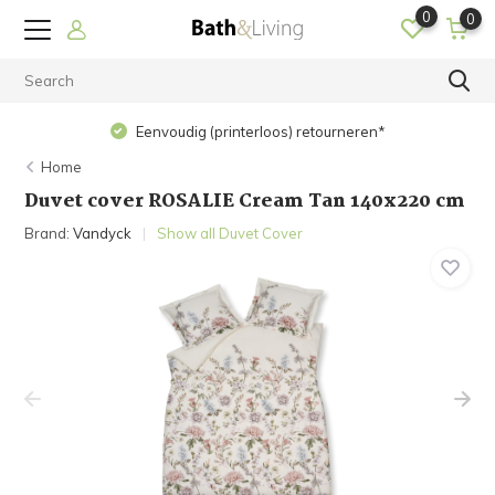
0
0
Op werkdagen
Eenvoudig (printerloos) retourneren*
Home
Duvet cover ROSALIE Cream Tan 140x220 cm
Brand:
Vandyck
Show all Duvet Cover