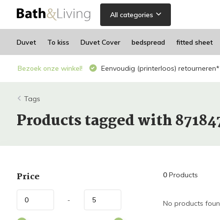
All categories
Duvet
To kiss
Duvet Cover
bedspread
fitted sheet
Bezoek onze winkel!
Eenvoudig (printerloos) retourneren*
Tags
Products tagged with 87184
Price
0
Products
-
No products found