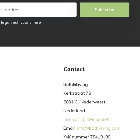
Subscribe
 legal restrictions here
Contact
Bath&Living
Kerkstraat 78
6031 CJ Nederweert
Nederland
Tel:
+31 (0)495 625991
Email:
info@bath-living.com
KvK nummer 78419190