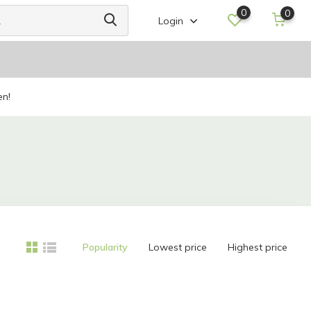
0
0
Login
en!
Popularity
Lowest price
Highest price