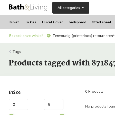
All categories
Duvet
To kiss
Duvet Cover
bedspread
fitted sheet
Bezoek onze winkel!
Eenvoudig (printerloos) retourneren*
Tags
Products tagged with 8718
Price
0
Products
-
No products found