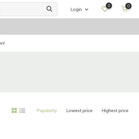
0
0
Login
en!
Popularity
Lowest price
Highest price