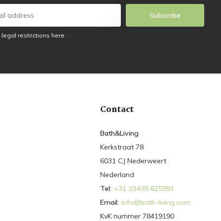
Subscribe
 legal restrictions here
Contact
Bath&Living
Kerkstraat 78
6031 CJ Nederweert
Nederland
Tel:
+31 (0)495 625991
Email:
info@bath-living.com
KvK nummer 78419190