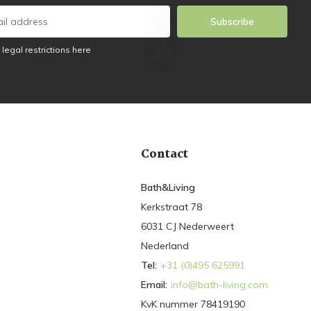
Subscribe
 legal restrictions here
Contact
Bath&Living
Kerkstraat 78
6031 CJ Nederweert
Nederland
Tel:
+31 (0)495 625991
Email:
info@bath-living.com
KvK nummer 78419190