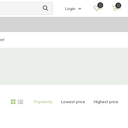
0
0
Login
en!
Popularity
Lowest price
Highest price