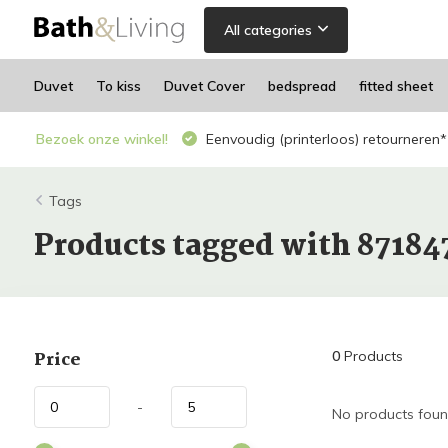
All categories
Duvet
To kiss
Duvet Cover
bedspread
fitted sheet
Bezoek onze winkel!
Eenvoudig (printerloos) retourneren*
Tags
Products tagged with 87184
Price
0
Products
-
No products found