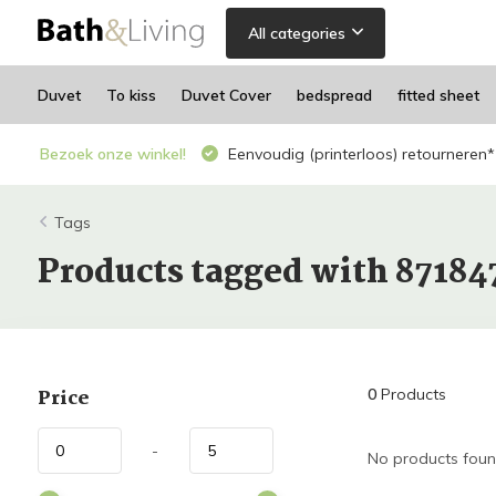
All categories
Duvet
To kiss
Duvet Cover
bedspread
fitted sheet
Bezoek onze winkel!
Eenvoudig (printerloos) retourneren*
Tags
Products tagged with 8718
Price
0
Products
-
No products found