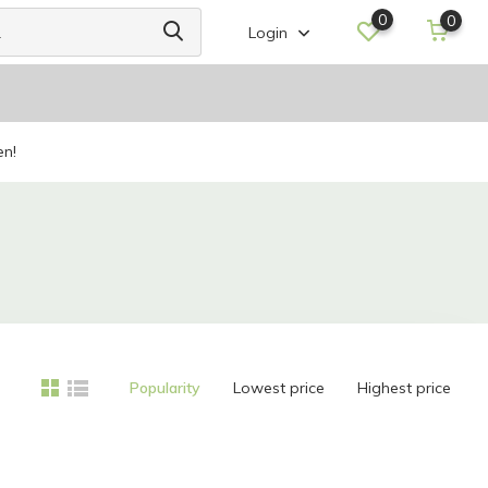
0
0
Login
en!
Popularity
Lowest price
Highest price