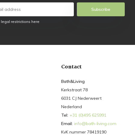
Subscribe
 legal restrictions here
Contact
Bath&Living
Kerkstraat 78
6031 CJ Nederweert
Nederland
Tel:
+31 (0)495 625991
Email:
info@bath-living.com
KvK nummer 78419190