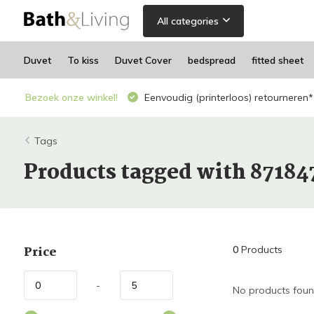
All categories
Duvet
To kiss
Duvet Cover
bedspread
fitted sheet
Bezoek onze winkel!
Eenvoudig (printerloos) retourneren*
Tags
Products tagged with 87184
Price
0
Products
-
No products found