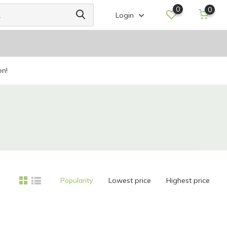
0
0
Login
en!
Popularity
Lowest price
Highest price