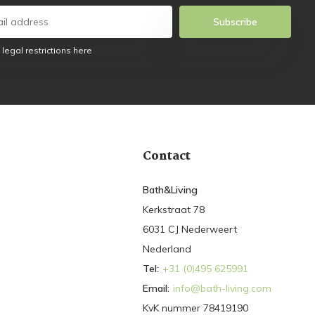
Subscribe
 legal restrictions here
Contact
Bath&Living
Kerkstraat 78
6031 CJ Nederweert
Nederland
Tel:
+31 (0)495 625991
Email:
info@bath-living.com
KvK nummer 78419190