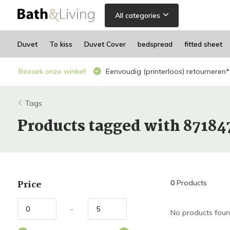
All categories
Duvet
To kiss
Duvet Cover
bedspread
fitted sheet
Bezoek onze winkel!
Eenvoudig (printerloos) retourneren*
Tags
Products tagged with 87184
Price
0
Products
-
No products found