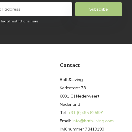
Subscribe
 legal restrictions here
Contact
Bath&Living
Kerkstraat 78
6031 CJ Nederweert
Nederland
Tel:
+31 (0)495 625991
Email:
info@bath-living.com
KvK nummer 78419190