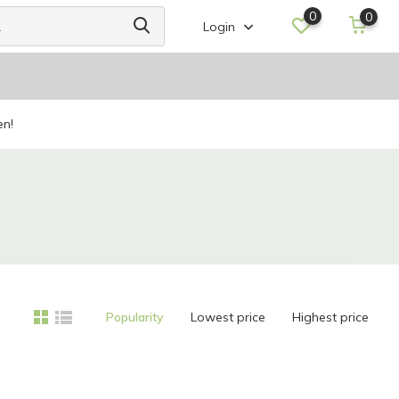
0
0
Login
en!
Popularity
Lowest price
Highest price