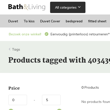
All categories
Duvet
To kiss
Duvet Cover
bedspread
fitted sheet
Bezoek onze winkel!
Eenvoudig (printerloos) retourneren*
Tags
Products tagged with 4034
Price
0
Products
-
No products found