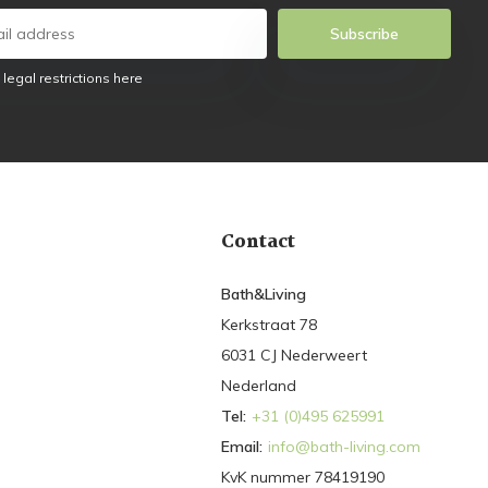
Subscribe
 legal restrictions here
Contact
Bath&Living
Kerkstraat 78
6031 CJ Nederweert
Nederland
Tel:
+31 (0)495 625991
Email:
info@bath-living.com
KvK nummer 78419190