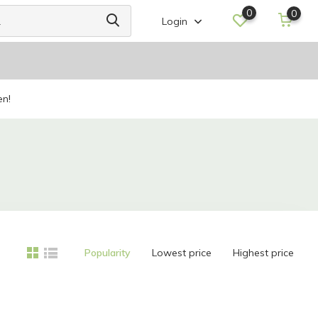
0
0
Login
en!
Popularity
Lowest price
Highest price