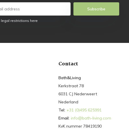
Subscribe
 legal restrictions here
Contact
Bath&Living
Kerkstraat 78
6031 CJ Nederweert
Nederland
Tel:
+31 (0)495 625991
Email:
info@bath-living.com
KvK nummer 78419190