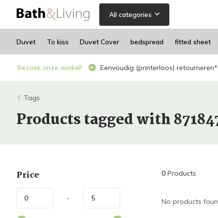
All categories
Duvet
To kiss
Duvet Cover
bedspread
fitted sheet
Bezoek onze winkel!
Eenvoudig (printerloos) retourneren*
Tags
Products tagged with 87184
Price
0
Products
-
No products found