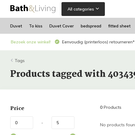
All categories
Duvet
To kiss
Duvet Cover
bedspread
fitted sheet
Bezoek onze winkel!
Eenvoudig (printerloos) retourneren*
Tags
Products tagged with 40343
Price
0
Products
-
No products found