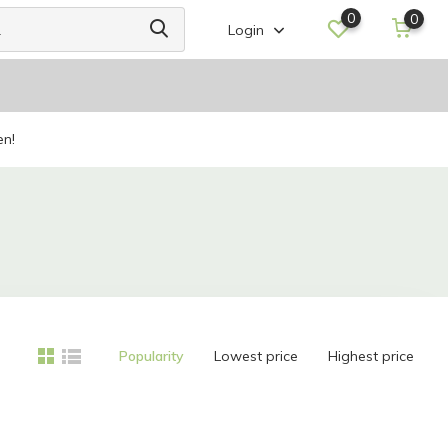
0
0
Login
en!
Popularity
Lowest price
Highest price