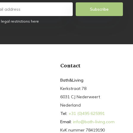
Subscribe
 legal restrictions here
Contact
Bath&Living
Kerkstraat 78
6031 CJ Nederweert
Nederland
Tel:
+31 (0)495 625991
Email:
info@bath-living.com
KvK nummer 78419190