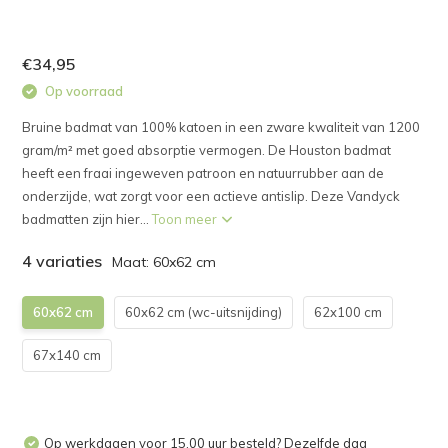
€34,95
Op voorraad
Bruine badmat van 100% katoen in een zware kwaliteit van 1200
gram/m² met goed absorptie vermogen. De Houston badmat
heeft een fraai ingeweven patroon en natuurrubber aan de
onderzijde, wat zorgt voor een actieve antislip. Deze Vandyck
badmatten zijn hier...
Toon meer
4 variaties
Maat: 60x62 cm
60x62 cm
60x62 cm (wc-uitsnijding)
62x100 cm
67x140 cm
Op werkdagen voor 15.00 uur besteld? Dezelfde dag