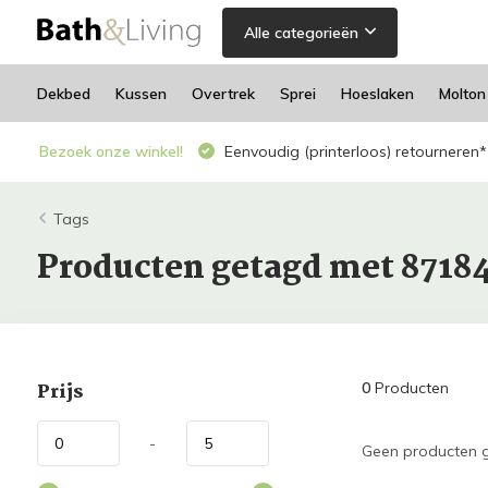
Alle categorieën
Dekbed
Kussen
Overtrek
Sprei
Hoeslaken
Molton
Bezoek onze winkel!
Eenvoudig (printerloos) retourneren*
Tags
Producten getagd met 8718
Prijs
0
Producten
-
Geen producten g