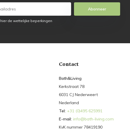
Abonneer
 hier de wettelijke beperkingen
Contact
Bath&Living
Kerkstraat 78
6031 CJ Nederweert
Nederland
Tel:
+31 (0)495 625991
E-mail:
info@bath-living.com
KvK nummer 78419190