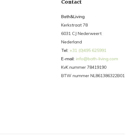
Contact
Bath&Living
Kerkstraat 78
6031 CJ Nederweert
Nederland
Tel:
+31 (0)495 625991
E-mail:
info@bath-living.com
KvK nummer 78419190
BTW nummer NL861386322B01