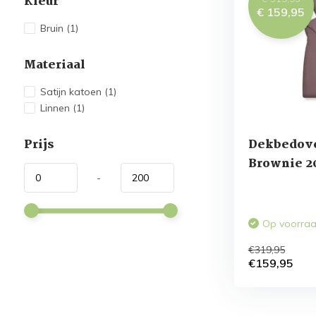
Kleur
€ 159,95
Bruin
(1)
Materiaal
Satijn katoen
(1)
Linnen
(1)
Prijs
Dekbedove
Brownie 2
-
/ satijnka
Op voorra
€319,95
€159,95