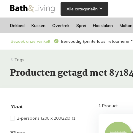
Alle categorieën
Dekbed
Kussen
Overtrek
Sprei
Hoeslaken
Molton
Bezoek onze winkel!
Eenvoudig (printerloos) retourneren*
Tags
Producten getagd met 8718
Maat
1
Product
2-persoons (200 x 200/220)
(1)
€ 319,95