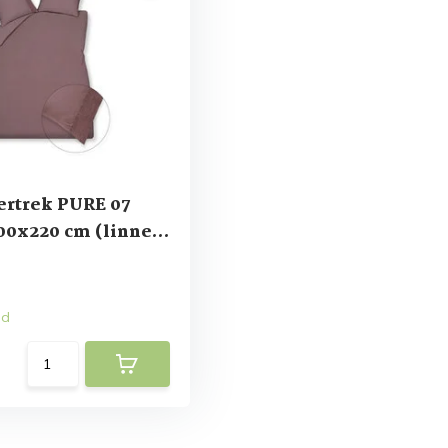
rtrek PURE 07
00x220 cm (linnen
toen)
ad