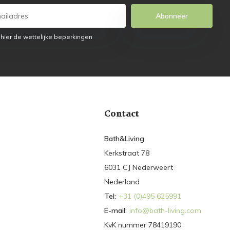
Abonneer
 hier de wettelijke beperkingen
Contact
Bath&Living
Kerkstraat 78
6031 CJ Nederweert
Nederland
Tel:
+31 (0)495 625991
E-mail:
info@bath-living.com
KvK nummer 78419190