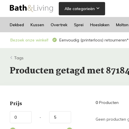
Alle categorieën
Dekbed
Kussen
Overtrek
Sprei
Hoeslaken
Molton
Bezoek onze winkel!
Eenvoudig (printerloos) retourneren*
Tags
Producten getagd met 8718
Prijs
0
Producten
-
Geen producten g