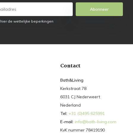
Abonneer
 hier de wettelijke beperkingen
Contact
Bath&Living
Kerkstraat 78
6031 CJ Nederweert
Nederland
Tel:
+31 (0)495 625991
E-mail:
info@bath-living.com
KvK nummer 78419190