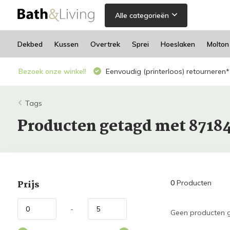
Alle categorieën
Dekbed
Kussen
Overtrek
Sprei
Hoeslaken
Molton
Bezoek onze winkel!
Eenvoudig (printerloos) retourneren*
Tags
Producten getagd met 8718
Prijs
0
Producten
-
Geen producten g