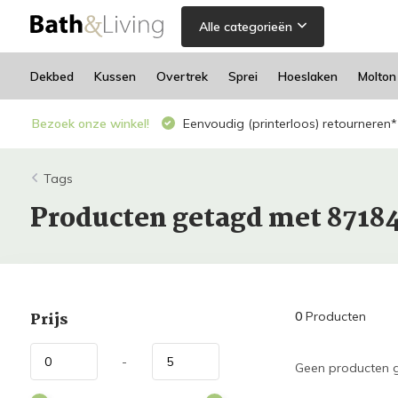
Alle categorieën
Dekbed
Kussen
Overtrek
Sprei
Hoeslaken
Molton
Bezoek onze winkel!
Eenvoudig (printerloos) retourneren*
Tags
Producten getagd met 87184
Prijs
0
Producten
-
Geen producten g