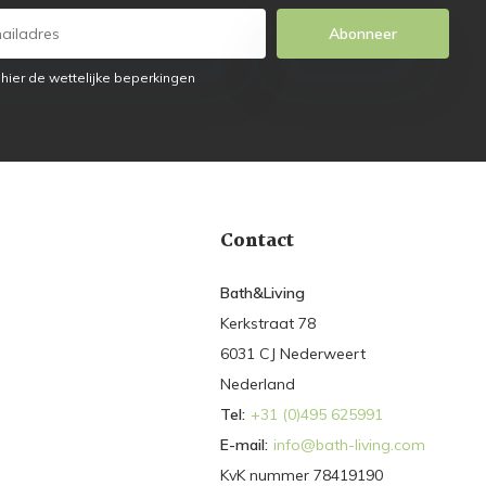
Abonneer
 hier de wettelijke beperkingen
Contact
Bath&Living
Kerkstraat 78
6031 CJ Nederweert
Nederland
Tel:
+31 (0)495 625991
E-mail:
info@bath-living.com
KvK nummer 78419190