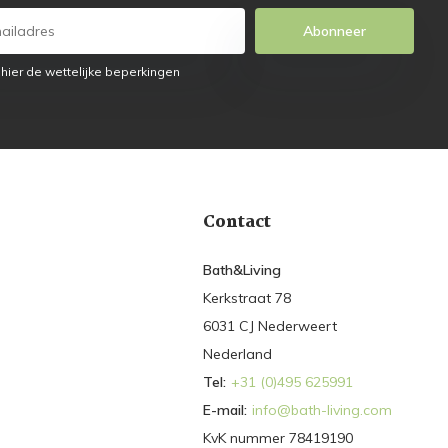
Abonneer
 hier de wettelijke beperkingen
Contact
Bath&Living
Kerkstraat 78
6031 CJ Nederweert
Nederland
Tel:
+31 (0)495 625991
E-mail:
info@bath-living.com
KvK nummer 78419190