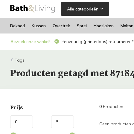
Alle categorieën
Dekbed
Kussen
Overtrek
Sprei
Hoeslaken
Molton
Bezoek onze winkel!
Eenvoudig (printerloos) retourneren*
Tags
Producten getagd met 8718
Prijs
0
Producten
-
Geen producten g