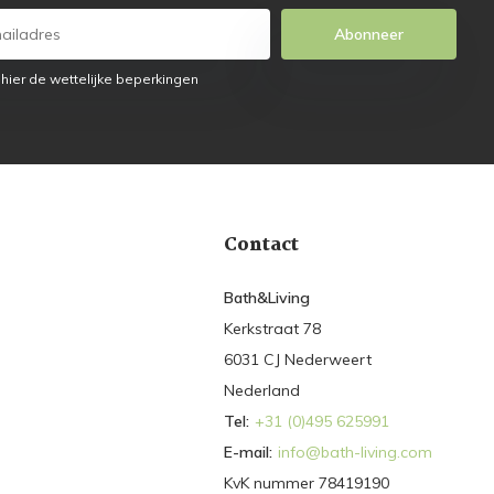
Abonneer
 hier de wettelijke beperkingen
Contact
Bath&Living
Kerkstraat 78
6031 CJ Nederweert
Nederland
Tel:
+31 (0)495 625991
E-mail:
info@bath-living.com
KvK nummer 78419190