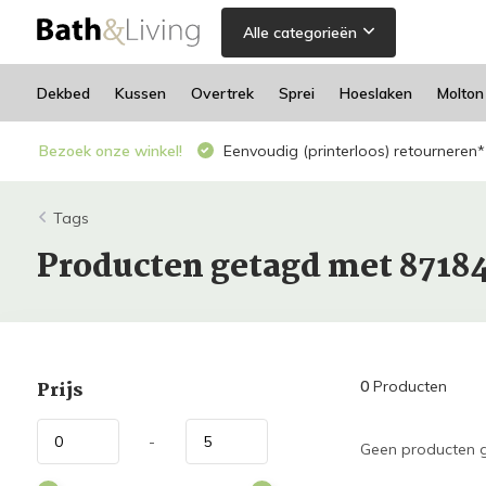
Alle categorieën
Dekbed
Kussen
Overtrek
Sprei
Hoeslaken
Molton
Bezoek onze winkel!
Eenvoudig (printerloos) retourneren*
Tags
Producten getagd met 8718
Prijs
0
Producten
-
Geen producten g