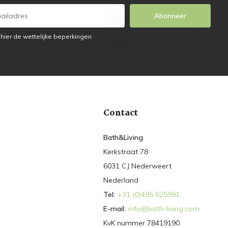
Abonneer
 hier de wettelijke beperkingen
Contact
Bath&Living
Kerkstraat 78
6031 CJ Nederweert
Nederland
Tel:
+31 (0)495 625991
E-mail:
info@bath-living.com
KvK nummer 78419190