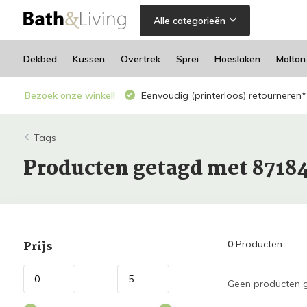
Alle categorieën
Dekbed
Kussen
Overtrek
Sprei
Hoeslaken
Molton
Bezoek onze winkel!
Eenvoudig (printerloos) retourneren*
Tags
Producten getagd met 8718
Prijs
0
Producten
-
Geen producten g