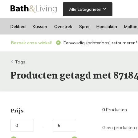
Alle categorieën
Dekbed
Kussen
Overtrek
Sprei
Hoeslaken
Molton
Bezoek onze winkel!
Eenvoudig (printerloos) retourneren*
Tags
Producten getagd met 8718
Prijs
0
Producten
-
Geen producten g