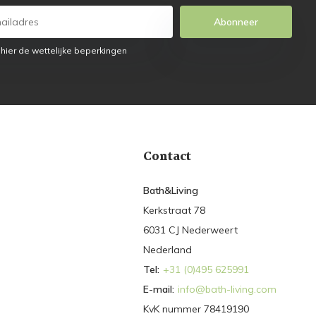
Abonneer
 hier de wettelijke beperkingen
Contact
Bath&Living
Kerkstraat 78
6031 CJ Nederweert
Nederland
Tel:
+31 (0)495 625991
E-mail:
info@bath-living.com
KvK nummer 78419190