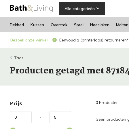
Alle categorieën
Dekbed
Kussen
Overtrek
Sprei
Hoeslaken
Molton
Bezoek onze winkel!
Eenvoudig (printerloos) retourneren*
Tags
Producten getagd met 8718
Prijs
0
Producten
-
Geen producten g