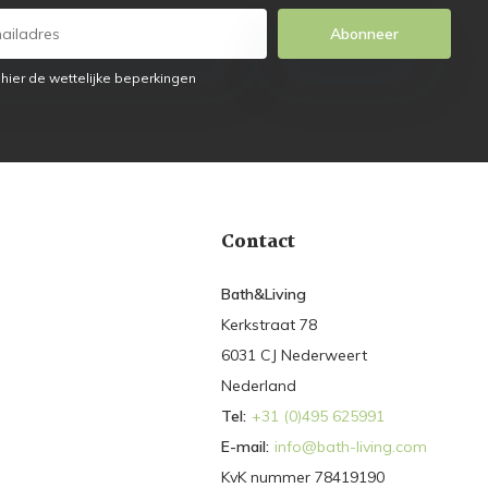
Abonneer
 hier de wettelijke beperkingen
Contact
Bath&Living
Kerkstraat 78
6031 CJ Nederweert
Nederland
Tel:
+31 (0)495 625991
E-mail:
info@bath-living.com
KvK nummer 78419190