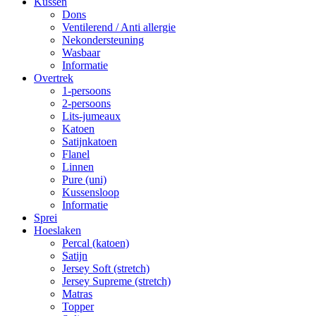
Kussen
Dons
Ventilerend / Anti allergie
Nekondersteuning
Wasbaar
Informatie
Overtrek
1-persoons
2-persoons
Lits-jumeaux
Katoen
Satijnkatoen
Flanel
Linnen
Pure (uni)
Kussensloop
Informatie
Sprei
Hoeslaken
Percal (katoen)
Satijn
Jersey Soft (stretch)
Jersey Supreme (stretch)
Matras
Topper