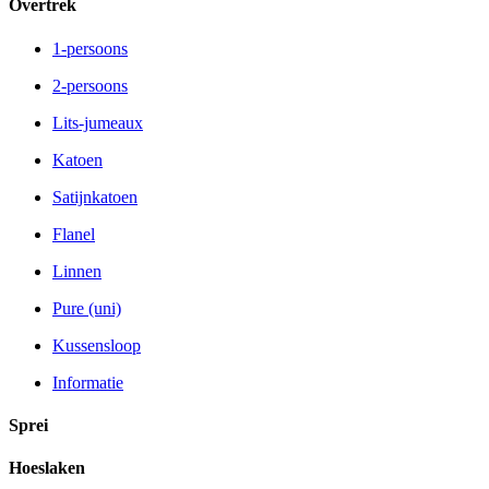
Overtrek
1-persoons
2-persoons
Lits-jumeaux
Katoen
Satijnkatoen
Flanel
Linnen
Pure (uni)
Kussensloop
Informatie
Sprei
Hoeslaken