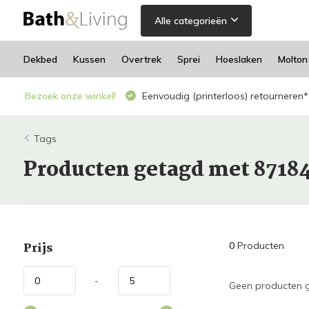
Alle categorieën
Dekbed
Kussen
Overtrek
Sprei
Hoeslaken
Molton
Bezoek onze winkel!
Eenvoudig (printerloos) retourneren*
Tags
Producten getagd met 8718
Prijs
0
Producten
-
Geen producten g