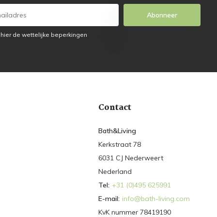
Abonneer
 hier de wettelijke beperkingen
Contact
Bath&Living
Kerkstraat 78
6031 CJ Nederweert
Nederland
Tel:
+31 (0)495 625991
E-mail:
info@bath-living.com
KvK nummer 78419190