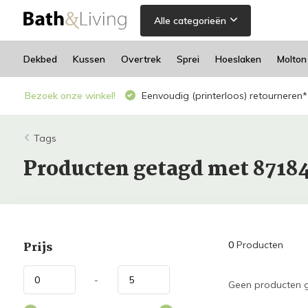
Alle categorieën
Dekbed
Kussen
Overtrek
Sprei
Hoeslaken
Molton
Bezoek onze winkel!
Eenvoudig (printerloos) retourneren*
Tags
Producten getagd met 8718
Prijs
0
Producten
-
Geen producten g