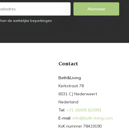
Abonneer
 hier de wettelijke beperkingen
Contact
Bath&Living
Kerkstraat 78
6031 CJ Nederweert
Nederland
Tel:
+31 (0)495 625991
E-mail:
info@bath-living.com
KvK nummer 78419190