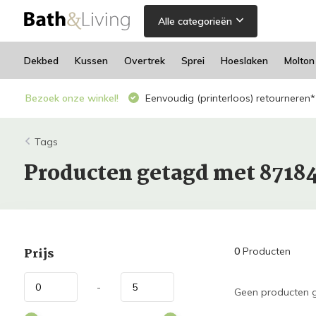
Alle categorieën
Dekbed
Kussen
Overtrek
Sprei
Hoeslaken
Molton
Bezoek onze winkel!
Eenvoudig (printerloos) retourneren*
Tags
Producten getagd met 8718
Prijs
0
Producten
-
Geen producten g