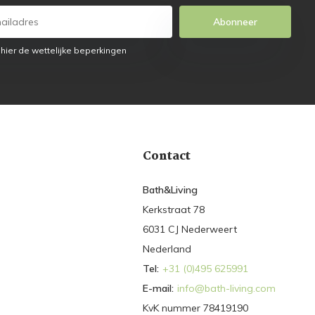
Abonneer
 hier de wettelijke beperkingen
Contact
Bath&Living
Kerkstraat 78
6031 CJ Nederweert
Nederland
Tel:
+31 (0)495 625991
E-mail:
info@bath-living.com
KvK nummer 78419190