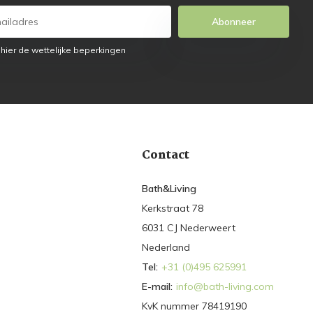
Abonneer
 hier de wettelijke beperkingen
Contact
Bath&Living
Kerkstraat 78
6031 CJ Nederweert
Nederland
Tel:
+31 (0)495 625991
E-mail:
info@bath-living.com
KvK nummer 78419190