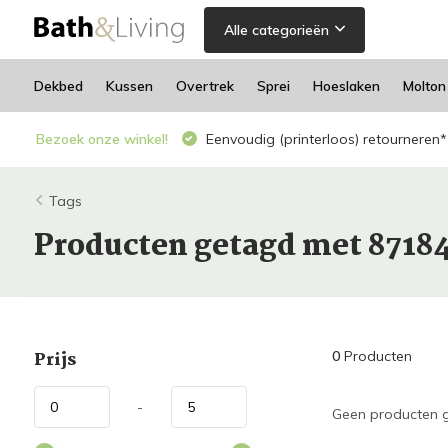
Alle categorieën
Dekbed
Kussen
Overtrek
Sprei
Hoeslaken
Molton
Bezoek onze winkel!
Eenvoudig (printerloos) retourneren*
Tags
Producten getagd met 8718
Prijs
0
Producten
-
Geen producten g