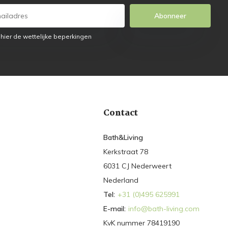
Abonneer
 hier de wettelijke beperkingen
Contact
Bath&Living
Kerkstraat 78
6031 CJ Nederweert
Nederland
Tel:
+31 (0)495 625991
E-mail:
info@bath-living.com
KvK nummer 78419190