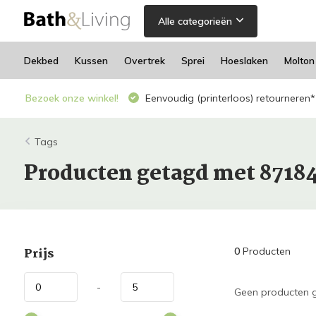
Alle categorieën
Dekbed
Kussen
Overtrek
Sprei
Hoeslaken
Molton
Bezoek onze winkel!
Eenvoudig (printerloos) retourneren*
Tags
Producten getagd met 8718
Prijs
0
Producten
-
Geen producten g