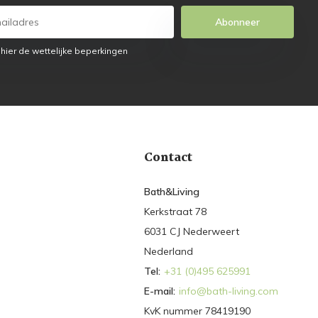
Abonneer
 hier de wettelijke beperkingen
Contact
Bath&Living
Kerkstraat 78
6031 CJ Nederweert
Nederland
Tel:
+31 (0)495 625991
E-mail:
info@bath-living.com
KvK nummer 78419190