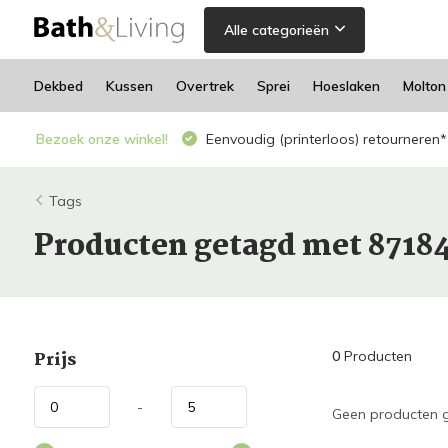
Alle categorieën
Dekbed
Kussen
Overtrek
Sprei
Hoeslaken
Molton
Bezoek onze winkel!
Eenvoudig (printerloos) retourneren*
Tags
Producten getagd met 8718
Prijs
0
Producten
-
Geen producten g