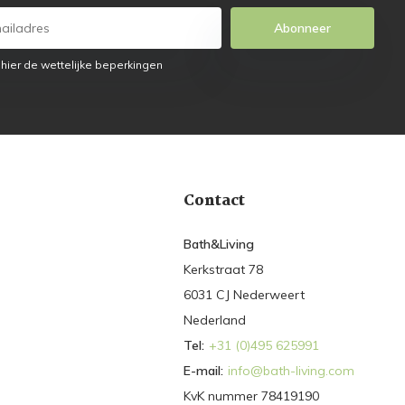
Abonneer
 hier de wettelijke beperkingen
Contact
Bath&Living
Kerkstraat 78
6031 CJ Nederweert
Nederland
Tel:
+31 (0)495 625991
E-mail:
info@bath-living.com
KvK nummer 78419190