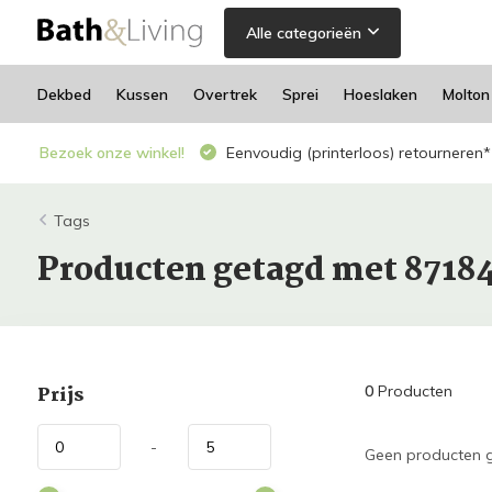
Alle categorieën
Dekbed
Kussen
Overtrek
Sprei
Hoeslaken
Molton
Bezoek onze winkel!
Eenvoudig (printerloos) retourneren*
Tags
Producten getagd met 8718
Prijs
0
Producten
-
Geen producten g