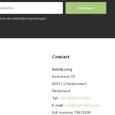
Abonneer
 hier de wettelijke beperkingen
Contact
Bath&Living
Kerkstraat 78
6031 CJ Nederweert
Nederland
Tel:
+31 (0)495 625991
E-mail:
info@bath-living.com
KvK nummer 78419190